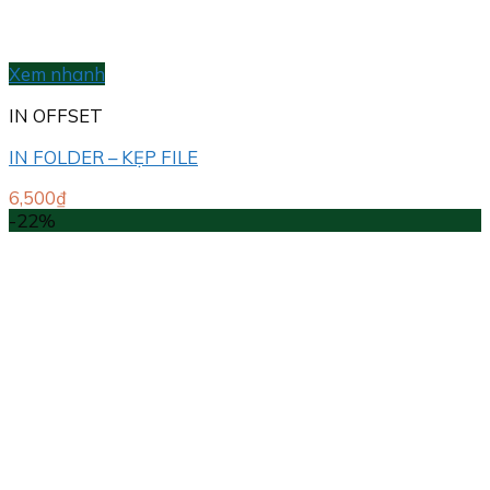
Xem nhanh
IN OFFSET
IN FOLDER – KẸP FILE
6,500
₫
-22%