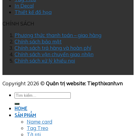
In Decal
Thiết kế đồ họa
CHÍNH SÁCH
Phương thức thanh toán – giao hàng
Chính sách bảo mật
Chính sách trả hàng và hoàn phí
Chính sách vận chuyển giao nhận
Chính sách xử lý khiếu nại
Copyright 2026 ©
Quản trị website: Tiepthixanh.vn
Tìm
kiếm:
HOME
SẢN PHẨM
Name card
Tag Treo
Tờ rơi