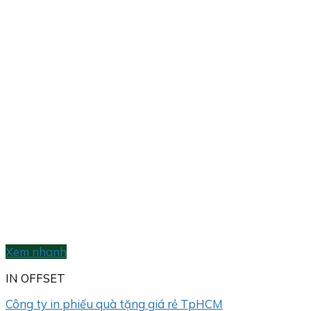
Xem nhanh
IN OFFSET
Công ty in phiếu quà tặng giá rẻ TpHCM