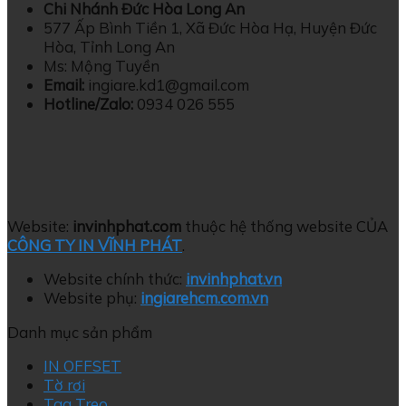
Chi Nhánh Đức Hòa Long An
577 Ấp Bình Tiền 1, Xã Đức Hòa Hạ, Huyện Đức
Hòa, Tỉnh Long An
Ms: Mộng Tuyền
Email:
ingiare.kd1@gmail.com
Hotline/
Zalo:
0934 026 555
Website:
invinhphat.com
thuộc hệ thống website CỦA
CÔNG TY IN VĨNH PHÁT
.
Website chính thức:
invinhphat.vn
Website phụ:
ingiarehcm.com.vn
Danh mục sản phẩm
IN OFFSET
Tờ rơi
Tag Treo