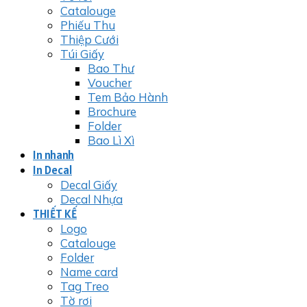
Catalouge
Phiếu Thu
Thiệp Cưới
Túi Giấy
Bao Thư
Voucher
Tem Bảo Hành
Brochure
Folder
Bao Lì Xì
In nhanh
In Decal
Decal Giấy
Decal Nhựa
THIẾT KẾ
Logo
Catalouge
Folder
Name card
Tag Treo
Tờ rơi