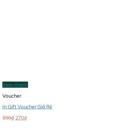
Xem nhanh
Voucher
In Gift Voucher Giá Rẻ
Giá
Giá
300
₫
270
₫
gốc
hiện
là:
tại