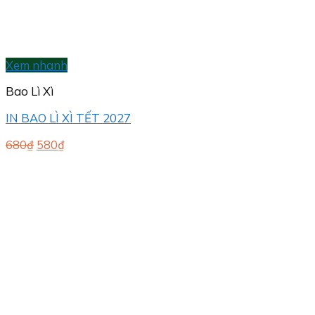
Xem nhanh
Bao Lì Xì
IN BAO LÌ XÌ TẾT 2027
Giá
Giá
680
₫
580
₫
gốc
hiện
là:
tại
680₫.
là:
580₫.