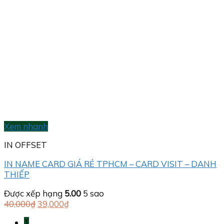
Xem nhanh
IN OFFSET
IN NAME CARD GIÁ RẺ TPHCM – CARD VISIT – DANH
THIẾP
Được xếp hạng
5.00
5 sao
Giá
Giá
40,000
₫
39,000
₫
gốc
hiện
1