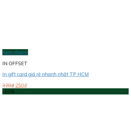
Xem nhanh
IN OFFSET
In gift card giá rẻ nhanh nhất TP HCM
Giá
Giá
320
₫
250
₫
gốc
hiện
-10%
là:
tại
320₫.
là:
250₫.